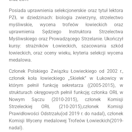
Posiada uprawnienia selekcjonerskie oraz tytuł lektora
PZŁ w dziedzinach: biologia zwierzyny, strzelectwo
myśliwskie, wycena trofeów łowieckich oraz
uprawnienia Sędziego Instruktora Strzelectwa
Myśliwskiego oraz Prowadzącego Strzelanie. Ukończył
kursy: strażników Łowieckich, szacowania szkód
łowieckich, oraz oceny wieku, kryteria selekcji wycena
medalowa.
Członek Polskiego Związku Łowieckiego od 2002 r.,
członek koła łowieckiego „Skiełek” w Łukowicy w
którym pełnił funkcję sekretarza ((2005-2015), w
strukturach okręgowych pełnił funkcję; członka ORŁ w
Nowym Sączu (2010-2015), członek Komisji
Strzeleckiej ORŁ (210-2015),członek Komisji
Prawidłowości Odstrzału(od 2019 r. do nadal), członek
Komisji Wyceny medalowej Trofeów Łowieckich(2019-
nadal).