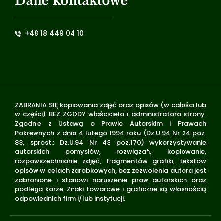
Dane kontaktowe
+48 18 449 04 10
ZABRANIA SIĘ kopiowania zdjęć oraz opisów (w całości lub
w części) BEZ ZGODY właściciela i administratora strony.
Zgodnie z Ustawą o Prawie Autorskim i Prawach
Pokrewnych z dnia 4 lutego 1994 roku (Dz.U.94 Nr 24 poz.
83, sprost.: Dz.U.94 Nr 43 poz.170) wykorzystywanie
autorskich pomysłów, rozwiązań, kopiowanie,
rozpowszechnianie zdjęć, fragmentów grafiki, tekstów
opisów w celach zarobkowych, bez zezwolenia autora jest
zabronione i stanowi naruszenie praw autorskich oraz
podlega karze. Znaki towarowe i graficzne są własnością
odpowiednich firm i/lub instytucji.