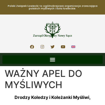
Polski Związek Łowiecki to ogólnokrajowa organizacja zrzeszająca
polskich myśliwych i koła łowieckie.
Zarząd Okręgowy Nowy Sącz
WAŻNY APEL DO
MYŚLIWYCH
Drodzy Koledzy i Koleżanki Myśliwi,